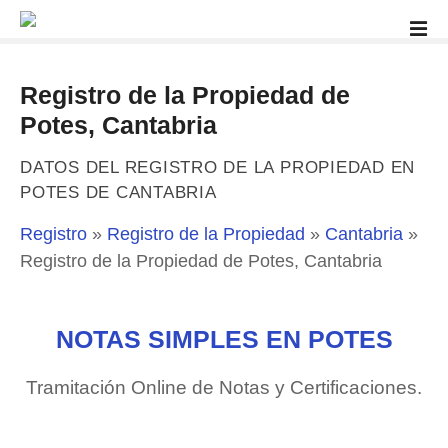
S
a
l
t
Registro de la Propiedad de
a
Potes, Cantabria
r
a
DATOS DEL REGISTRO DE LA PROPIEDAD EN
l
POTES DE CANTABRIA
c
o
Registro
»
Registro de la Propiedad
»
Cantabria
»
n
Registro de la Propiedad de Potes, Cantabria
t
e
n
NOTAS SIMPLES EN POTES
i
d
Tramitación Online de Notas y Certificaciones.
o