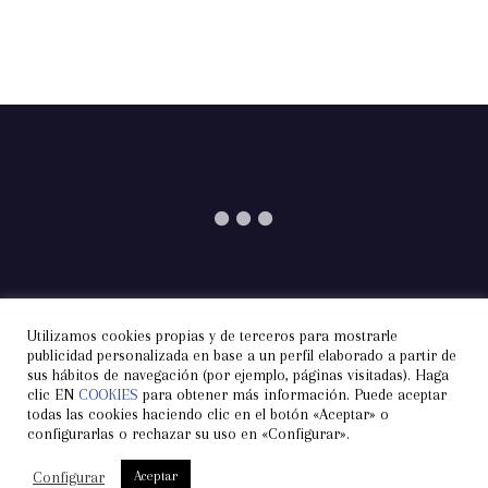
Utilizamos cookies propias y de terceros para mostrarle
Información
Aviso Legal
Privacidad
publicidad personalizada en base a un perfil elaborado a partir de
sus hábitos de navegación (por ejemplo, páginas visitadas). Haga
Condiciones de Contratación
Cookies
Contacto
clic EN
COOKIES
para obtener más información. Puede aceptar
todas las cookies haciendo clic en el botón «Aceptar» o
configurarlas o rechazar su uso en «Configurar».
Configurar
Aceptar