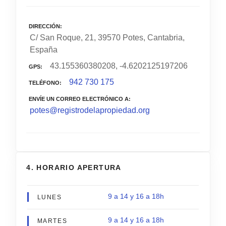
DIRECCIÓN
C/ San Roque, 21, 39570 Potes, Cantabria,
España
43.155360380208, -4.6202125197206
GPS
942 730 175
TELÉFONO
ENVÍE UN CORREO ELECTRÓNICO A
potes@registrodelapropiedad.org
4. HORARIO APERTURA
9 a 14 y 16 a 18h
LUNES
9 a 14 y 16 a 18h
MARTES