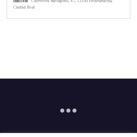
Carretera Navalpino, 67, 13100 Piedrabuena,
DIRECCIÓN
Ciudad Real