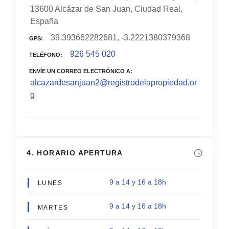
13600 Alcázar de San Juan, Ciudad Real,
España
39.393662282681, -3.2221380379368
GPS
926 545 020
TELÉFONO
ENVÍE UN CORREO ELECTRÓNICO A
alcazardesanjuan2@registrodelapropiedad.or
g
4. HORARIO APERTURA
9 a 14 y 16 a 18h
LUNES
9 a 14 y 16 a 18h
MARTES