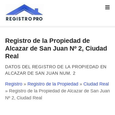
S
a
l
t
a
r
Registro de la Propiedad de
a
l
Alcazar de San Juan Nº 2, Ciudad
c
Real
o
n
DATOS DEL REGISTRO DE LA PROPIEDAD EN
t
ALCAZAR DE SAN JUAN NUM. 2
e
n
Registro
»
Registro de la Propiedad
»
Ciudad Real
i
»
Registro de la Propiedad de Alcazar de San Juan
d
Nº 2, Ciudad Real
o