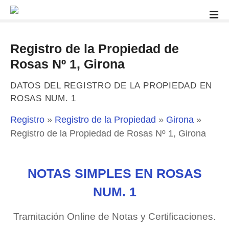
S
a
l
t
Registro de la Propiedad de
a
Rosas Nº 1, Girona
r
a
DATOS DEL REGISTRO DE LA PROPIEDAD EN
l
ROSAS NUM. 1
c
o
Registro
»
Registro de la Propiedad
»
Girona
»
n
Registro de la Propiedad de Rosas Nº 1, Girona
t
e
n
NOTAS SIMPLES EN ROSAS
i
NUM. 1
d
o
Tramitación Online de Notas y Certificaciones.