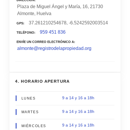
Plaza de Miguel Ángel y María, 16, 21730
Almonte, Huelva
37.261210254678, -6.5242592003514
GPS
959 451 836
TELÉFONO
ENVÍE UN CORREO ELECTRÓNICO A
almonte@registrodelapropiedad.org
4. HORARIO APERTURA
9 a 14 y 16 a 18h
LUNES
9 a 14 y 16 a 18h
MARTES
9 a 14 y 16 a 18h
MIÉRCOLES