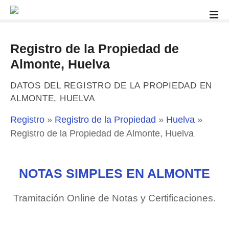
S
a
l
t
Registro de la Propiedad de
a
Almonte, Huelva
r
a
DATOS DEL REGISTRO DE LA PROPIEDAD EN
l
ALMONTE, HUELVA
c
o
Registro
»
Registro de la Propiedad
»
Huelva
»
n
Registro de la Propiedad de Almonte, Huelva
t
e
n
NOTAS SIMPLES EN ALMONTE
i
d
Tramitación Online de Notas y Certificaciones.
o