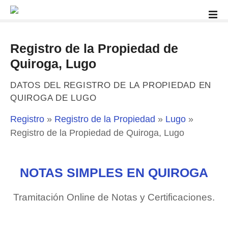
S
a
l
t
Registro de la Propiedad de
a
Quiroga, Lugo
r
a
DATOS DEL REGISTRO DE LA PROPIEDAD EN
l
QUIROGA DE LUGO
c
o
Registro
»
Registro de la Propiedad
»
Lugo
»
n
Registro de la Propiedad de Quiroga, Lugo
t
e
n
NOTAS SIMPLES EN QUIROGA
i
d
Tramitación Online de Notas y Certificaciones.
o