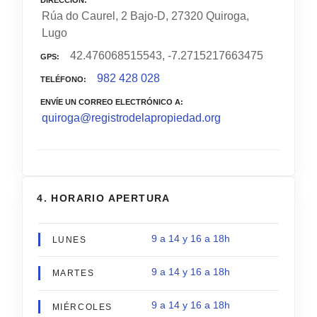
Rúa do Caurel, 2 Bajo-D, 27320 Quiroga,
Lugo
42.476068515543, -7.2715217663475
GPS
982 428 028
TELÉFONO
ENVÍE UN CORREO ELECTRÓNICO A
quiroga@registrodelapropiedad.org
4. HORARIO APERTURA
9 a 14 y 16 a 18h
LUNES
9 a 14 y 16 a 18h
MARTES
9 a 14 y 16 a 18h
MIÉRCOLES