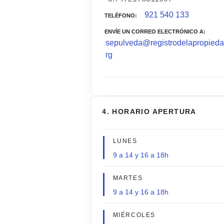
921 540 133
TELÉFONO
ENVÍE UN CORREO ELECTRÓNICO A
sepulveda@registrodelapropieda
rg
4. HORARIO APERTURA
LUNES
9 a 14 y 16 a 18h
MARTES
9 a 14 y 16 a 18h
MIÉRCOLES