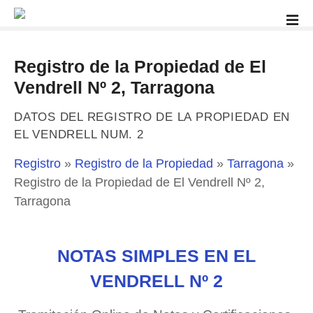
S
a
l
t
Registro de la Propiedad de El
a
Vendrell Nº 2, Tarragona
r
a
DATOS DEL REGISTRO DE LA PROPIEDAD EN
l
EL VENDRELL NUM. 2
c
o
Registro
»
Registro de la Propiedad
»
Tarragona
»
n
Registro de la Propiedad de El Vendrell Nº 2,
t
Tarragona
e
n
i
NOTAS SIMPLES EN EL
d
o
VENDRELL Nº 2