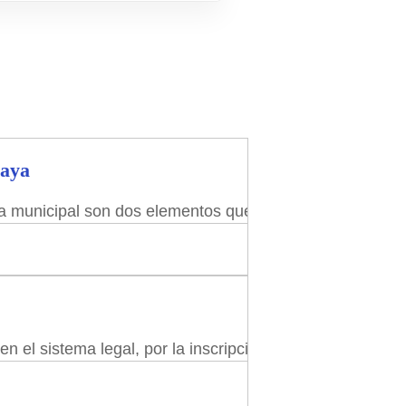
caya
a municipal son dos elementos que impactan en los propi
en el sistema legal, por la inscripción de derechos reale