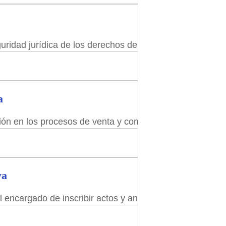
uridad jurídica de los derechos de propiedad, para quie
a
ción en los procesos de venta y compra de viviendas, ac
ya
l encargado de inscribir actos y anotaciones sobre la p