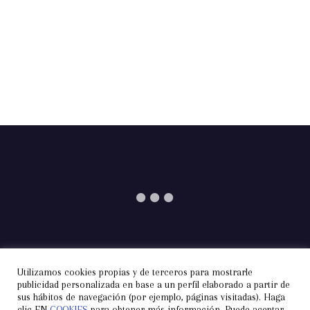
Utilizamos cookies propias y de terceros para mostrarle
Información
Aviso Legal
Privacidad
publicidad personalizada en base a un perfil elaborado a partir de
sus hábitos de navegación (por ejemplo, páginas visitadas). Haga
Condiciones de Contratación
Cookies
Contacto
clic EN
COOKIES
para obtener más información. Puede aceptar