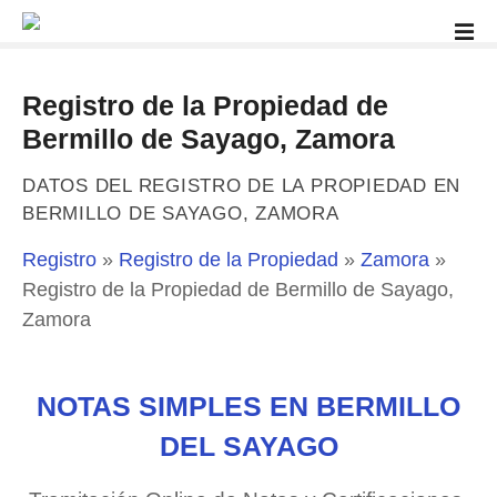
S
a
l
t
Registro de la Propiedad de
a
Bermillo de Sayago, Zamora
r
a
DATOS DEL REGISTRO DE LA PROPIEDAD EN
l
BERMILLO DE SAYAGO, ZAMORA
c
o
Registro
»
Registro de la Propiedad
»
Zamora
»
n
Registro de la Propiedad de Bermillo de Sayago,
t
Zamora
e
n
i
NOTAS SIMPLES EN BERMILLO
d
o
DEL SAYAGO