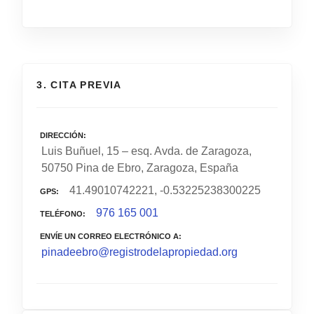
3. CITA PREVIA
DIRECCIÓN
Luis Buñuel, 15 – esq. Avda. de Zaragoza,
50750 Pina de Ebro, Zaragoza, España
41.49010742221, -0.53225238300225
GPS
976 165 001
TELÉFONO
ENVÍE UN CORREO ELECTRÓNICO A
pinadeebro@registrodelapropiedad.org