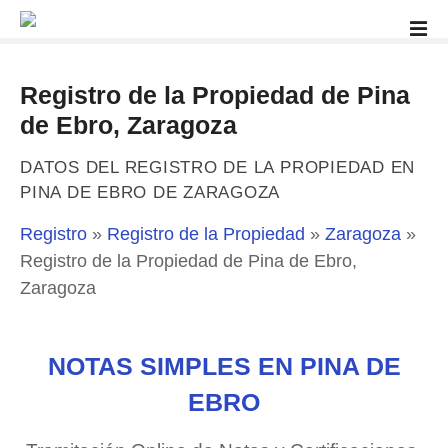
S
a
l
t
Registro de la Propiedad de Pina
a
de Ebro, Zaragoza
r
a
DATOS DEL REGISTRO DE LA PROPIEDAD EN
l
PINA DE EBRO DE ZARAGOZA
c
o
Registro
»
Registro de la Propiedad
»
Zaragoza
»
n
Registro de la Propiedad de Pina de Ebro,
t
Zaragoza
e
n
i
NOTAS SIMPLES EN PINA DE
d
o
EBRO