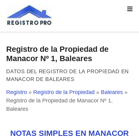
S
a
l
t
a
r
Registro de la Propiedad de
a
l
Manacor Nº 1, Baleares
c
o
DATOS DEL REGISTRO DE LA PROPIEDAD EN
n
MANACOR DE BALEARES
t
Registro
»
Registro de la Propiedad
»
Baleares
»
e
n
Registro de la Propiedad de Manacor Nº 1,
i
Baleares
d
o
NOTAS SIMPLES EN MANACOR