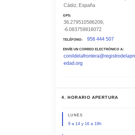
Cádiz, España
GPS
36.279510586209,
-6.083759816072
956 444 507
TELÉFONO
ENVÍE UN CORREO ELECTRÓNICO A
conildelafrontera@registrodelapr
edad.org
4. HORARIO APERTURA
LUNES
9 a 14 y 16 a 18h