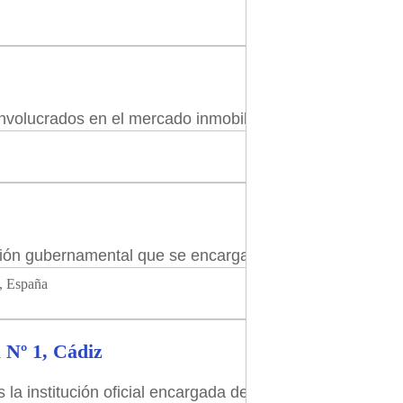
involucrados en el mercado inmobiliario. Un comprador p
ción gubernamental que se encarga de inscribir la propi
, España
 Nº 1, Cádiz
 la institución oficial encargada de inscribir y certifi