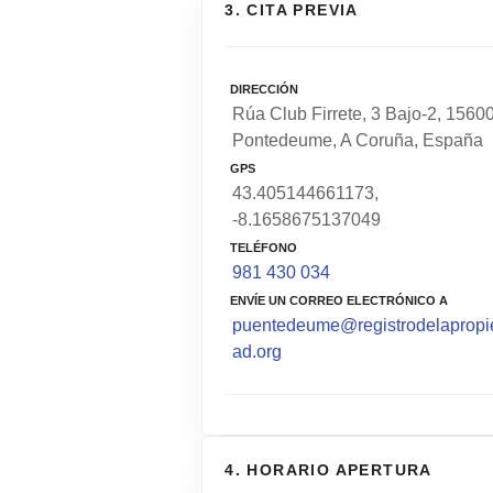
3. CITA PREVIA
DIRECCIÓN
Rúa Club Firrete, 3 Bajo-2, 1560
Pontedeume, A Coruña, España
GPS
43.405144661173,
-8.1658675137049
TELÉFONO
981 430 034
ENVÍE UN CORREO ELECTRÓNICO A
puentedeume@registrodelapropi
ad.org
4. HORARIO APERTURA