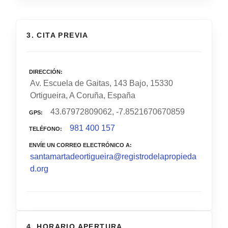
3. CITA PREVIA
DIRECCIÓN
Av. Escuela de Gaitas, 143 Bajo, 15330
Ortigueira, A Coruña, España
43.67972809062, -7.8521670670859
GPS
981 400 157
TELÉFONO
ENVÍE UN CORREO ELECTRÓNICO A
santamartadeortigueira@registrodelapropieda
d.org
4. HORARIO APERTURA