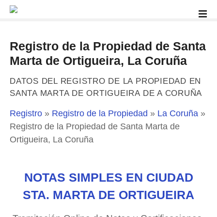
S
a
l
t
Registro de la Propiedad de Santa
a
Marta de Ortigueira, La Coruña
r
a
DATOS DEL REGISTRO DE LA PROPIEDAD EN
l
SANTA MARTA DE ORTIGUEIRA DE A CORUÑA
c
o
Registro
»
Registro de la Propiedad
»
La Coruña
»
n
Registro de la Propiedad de Santa Marta de
t
Ortigueira, La Coruña
e
n
i
NOTAS SIMPLES EN CIUDAD
d
o
STA. MARTA DE ORTIGUEIRA