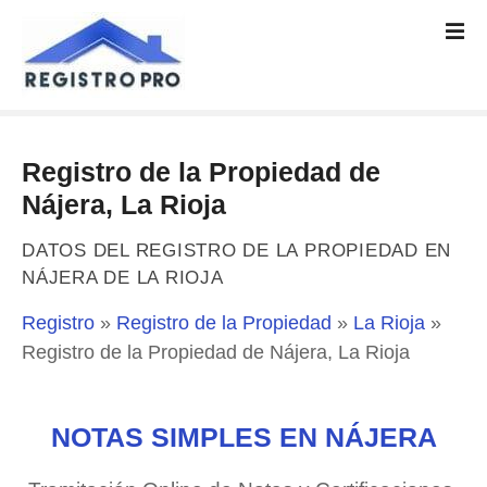
S
a
l
t
a
r
Registro de la Propiedad de
a
l
Nájera, La Rioja
c
o
DATOS DEL REGISTRO DE LA PROPIEDAD EN
n
NÁJERA DE LA RIOJA
t
Registro
»
Registro de la Propiedad
»
La Rioja
»
e
n
Registro de la Propiedad de Nájera, La Rioja
i
d
o
NOTAS SIMPLES EN NÁJERA