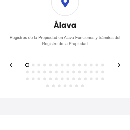
a
c
Álava
i
ó
Registros de la Propiedad en Alava Funciones y trámites del
Registro de la Propiedad
n
d
e
l
o
s
p
+