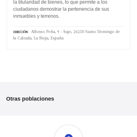
la titularidad de bienes, lo que permite a los
ciudadanos demostrar la pertenencia de sus
inmuebles y terrenos.
Alfonso Peña, 9 – bajo, 26250 Santo Domingo de
DIRECCIÓN
la Calzada, La Rioja, España
N
a
Otras poblaciones
v
e
g