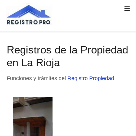
S
a
l
t
a
r
Registros de la Propiedad
a
l
en La Rioja
c
o
n
Funciones y trámites del
Registro Propiedad
t
e
n
i
d
o