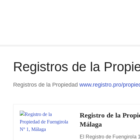
S
a
l
t
a
r
a
l
Registros de la Prop
c
o
n
Registros de la Propiedad
www.registro.pro/propie
t
e
n
i
Registro de la Propi
d
Málaga
o
El Registro de Fuengirola 