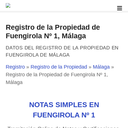
S
a
l
t
Registro de la Propiedad de
a
Fuengirola Nº 1, Málaga
r
a
DATOS DEL REGISTRO DE LA PROPIEDAD EN
l
FUENGIROLA DE MÁLAGA
c
o
Registro
»
Registro de la Propiedad
»
Málaga
»
n
Registro de la Propiedad de Fuengirola Nº 1,
t
Málaga
e
n
i
NOTAS SIMPLES EN
d
o
FUENGIROLA Nº 1