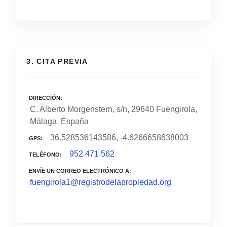
3. CITA PREVIA
DIRECCIÓN
C. Alberto Morgenstern, s/n, 29640 Fuengirola,
Málaga, España
36.528536143586, -4.6266658638003
GPS
952 471 562
TELÉFONO
ENVÍE UN CORREO ELECTRÓNICO A
fuengirola1@registrodelapropiedad.org