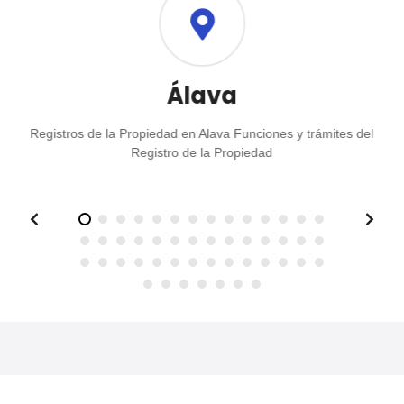
i
ó
Álava
n
Registros de la Propiedad en Alava Funciones y trámites del
d
Registro de la Propiedad
e
l
o
s
p
u