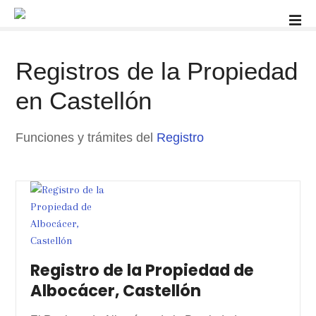
S
a
l
t
Registros de la Propiedad
a
r
en Castellón
a
l
Funciones y trámites del
Registro
c
o
n
t
e
n
i
d
Registro de la Propiedad de
o
Albocácer, Castellón