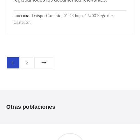
Obispo Canubio, 21-23-bajo, 12400 Segorbe,
DIRECCIÓN
Castellón
N
1
2
a
v
e
Otras poblaciones
g
a
c