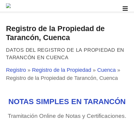
S
a
l
t
Registro de la Propiedad de
a
Tarancón, Cuenca
r
a
DATOS DEL REGISTRO DE LA PROPIEDAD EN
l
TARANCÓN EN CUENCA
c
o
Registro
»
Registro de la Propiedad
»
Cuenca
»
n
Registro de la Propiedad de Tarancón, Cuenca
t
e
n
NOTAS SIMPLES EN TARANCÓN
i
d
Tramitación Online de Notas y Certificaciones.
o