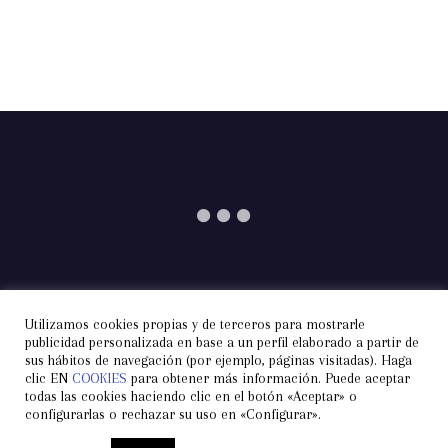
Utilizamos cookies propias y de terceros para mostrarle
Información
Aviso Legal
Privacidad
publicidad personalizada en base a un perfil elaborado a partir de
sus hábitos de navegación (por ejemplo, páginas visitadas). Haga
Condiciones de Contratación
Cookies
Contacto
clic EN
COOKIES
para obtener más información. Puede aceptar
todas las cookies haciendo clic en el botón «Aceptar» o
configurarlas o rechazar su uso en «Configurar».