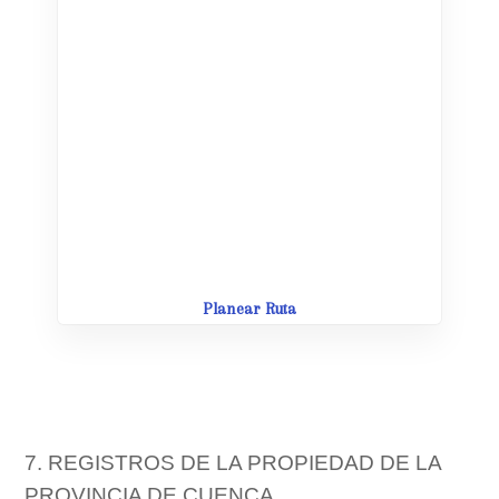
Leaflet
| Map data ©
OpenStreetMap
contributors,
CC-BY-SA
Planear Ruta
7. REGISTROS DE LA PROPIEDAD DE LA
PROVINCIA DE CUENCA