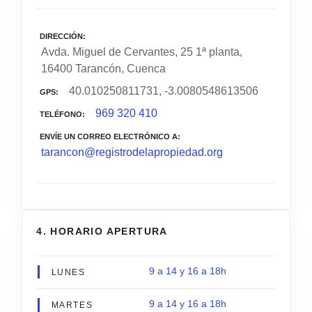
DIRECCIÓN
Avda. Miguel de Cervantes, 25 1ª planta,
16400 Tarancón, Cuenca
40.010250811731, -3.0080548613506
GPS
969 320 410
TELÉFONO
ENVÍE UN CORREO ELECTRÓNICO A
tarancon@registrodelapropiedad.org
4. HORARIO APERTURA
9 a 14 y 16 a 18h
LUNES
9 a 14 y 16 a 18h
MARTES