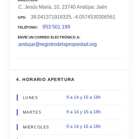
C. Jesús María, 10, 23740 Andújar, Jaén
38.041371919325, -4.0574530306561
GPS
953 501 199
TELÉFONO
ENVÍE UN CORREO ELECTRÓNICO A
andujar@registrodelapropiedad.org
4. HORARIO APERTURA
9 a 14 y 16 a 18h
LUNES
9 a 14 y 16 a 18h
MARTES
9 a 14 y 16 a 18h
MIÉRCOLES