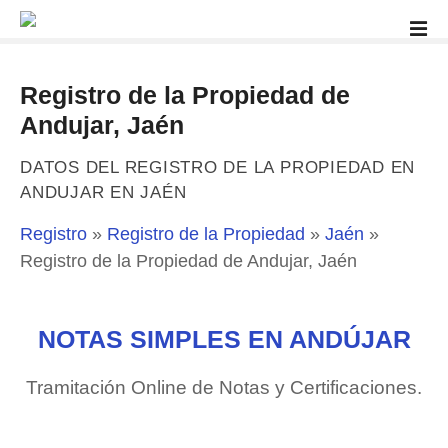
S
a
l
t
Registro de la Propiedad de
a
Andujar, Jaén
r
a
DATOS DEL REGISTRO DE LA PROPIEDAD EN
l
ANDUJAR EN JAÉN
c
o
Registro
»
Registro de la Propiedad
»
Jaén
»
n
Registro de la Propiedad de Andujar, Jaén
t
e
n
NOTAS SIMPLES EN ANDÚJAR
i
d
Tramitación Online de Notas y Certificaciones.
o